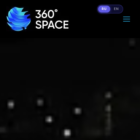
RU
EN