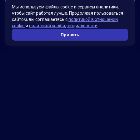
Мы используем файлы cookie и сервисы аналитики,
Смотреть больше проектов →
чтобы сайт работал лучше. Продолжая пользоваться
сайтом, вы соглашаетесь с
политикой в отношении
cookie
и
политикой конфиденциальности
.
Принять
Факты о нас
Мы гордимся своими инновационными
решениями, которые были разработаны для
удовлетворения потребностей наших клиентов.
Наша миссия – помогать бизнесу достигать
новых высот, используя передовые технологии.
Обратитесь к нам, чтобы узнать, как мы можем