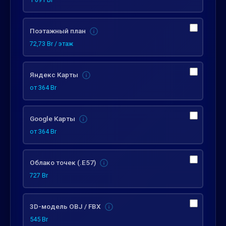
Поэтажный план
72,73 Br / этаж
Яндекс Карты
от 364 Br
Google Карты
от 364 Br
Облако точек (.E57)
727 Br
3D-модель OBJ / FBX
545 Br