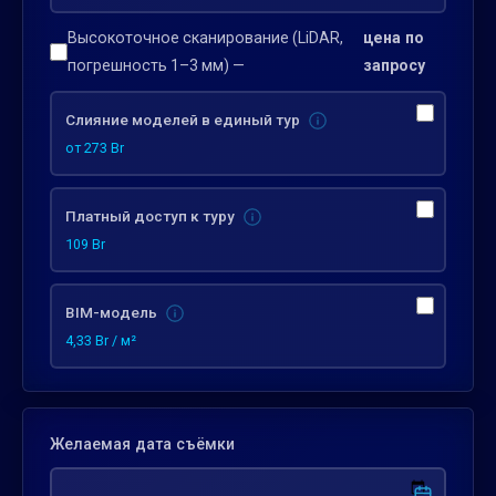
Высокоточное сканирование (LiDAR,
цена по
погрешность 1–3 мм) —
запросу
Слияние моделей в единый тур
от 273 Br
Платный доступ к туру
109 Br
BIM-модель
4,33 Br / м²
Желаемая дата съёмки