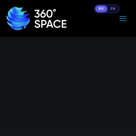
RU
EN