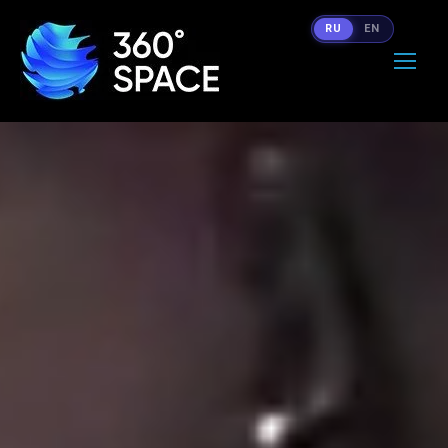
RU
EN