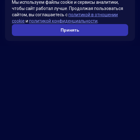
Мы используем файлы cookie и сервисы аналитики,
чтобы сайт работал лучше. Продолжая пользоваться
сайтом, вы соглашаетесь с
политикой в отношении
Смотреть больше проектов →
cookie
и
политикой конфиденциальности
.
Принять
Факты о нас
Мы гордимся своими инновационными
решениями, которые были разработаны для
удовлетворения потребностей наших клиентов.
Наша миссия – помогать бизнесу достигать
новых высот, используя передовые технологии.