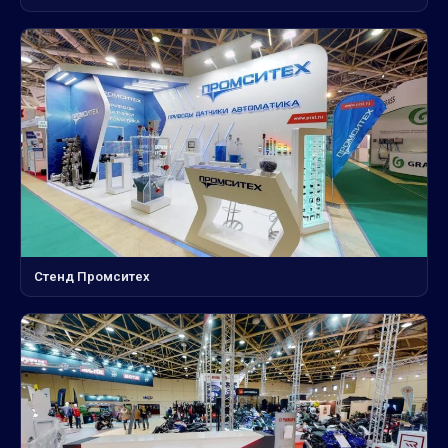
Стенд Промситех