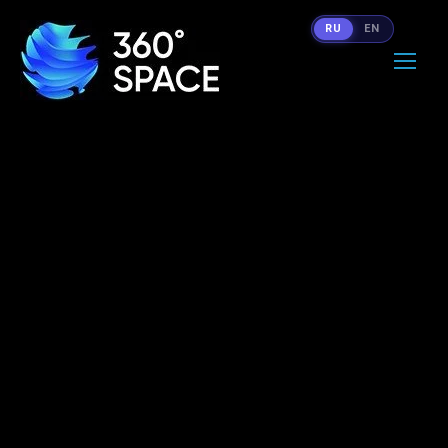
RU
EN