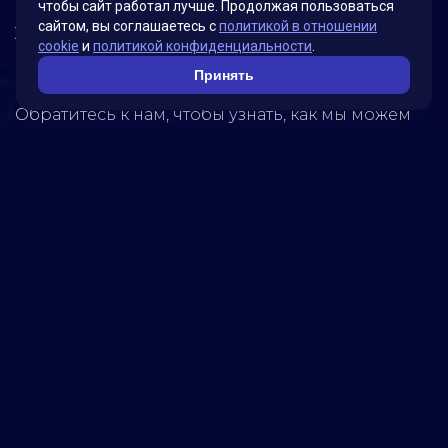
решениями, которые были разработаны для
чтобы сайт работал лучше. Продолжая пользоваться
сайтом, вы соглашаетесь с
политикой в отношении
удовлетворения потребностей наших клиентов.
cookie
и
политикой конфиденциальности
.
Наша миссия – помогать бизнесу достигать
Принять
новых высот, используя передовые технологии.
Обратитесь к нам, чтобы узнать, как мы можем
помочь вашей компании достичь успеха!
5280
реализованных
проектов