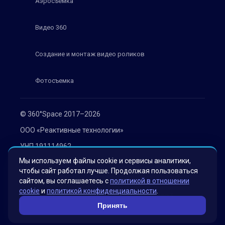
Аэросъемка
Видео 360
Создание и монтаж видео роликов
Фотосъемка
© 360°Space 2017–2026
ООО «Реактивные технологии»
УНП 191114962
Мы используем файлы cookie и сервисы аналитики,
г. Минск, ул. Мележа 1, офис 402
чтобы сайт работал лучше. Продолжая пользоваться
Политика конфиденциальности
сайтом, вы соглашаетесь с
политикой в отношении
cookie
и
политикой конфиденциальности
.
Согласие на обработку персональных данных
Принять