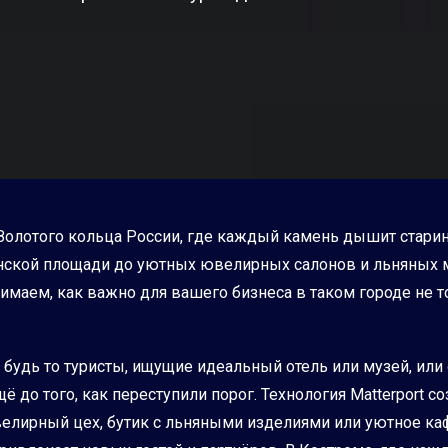
ь Золотого кольца России, где каждый камень дышит стари
инской площади до уютных ювелирных салонов и льняных 
маем, как важно для вашего бизнеса в таком городе не т
 будь то туристы, ищущие идеальный отель или музей, ил
щё до того, как переступили порог. Технология Matterport
елирный цех, бутик с льняными изделиями или уютное кафе 