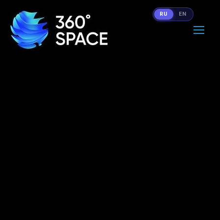
RU
EN