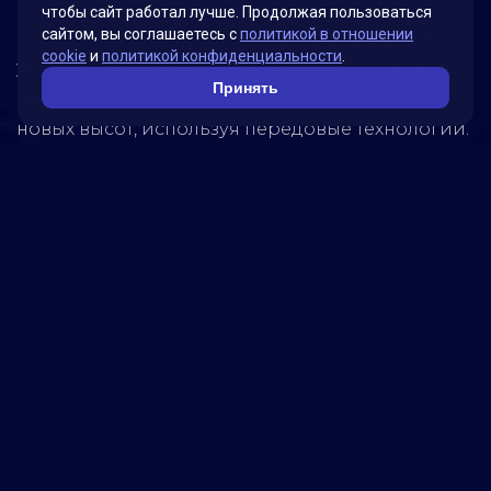
Мы гордимся своими инновационными
чтобы сайт работал лучше. Продолжая пользоваться
сайтом, вы соглашаетесь с
политикой в отношении
решениями, которые были разработаны для
cookie
и
политикой конфиденциальности
.
удовлетворения потребностей наших клиентов.
Принять
Наша миссия – помогать бизнесу достигать
новых высот, используя передовые технологии.
Обратитесь к нам, чтобы узнать, как мы можем
помочь вашей компании достичь успеха!
5280
реализованных