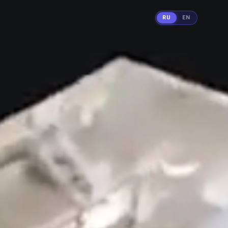
RU
EN