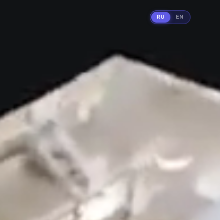
RU
EN