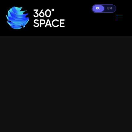
RU
EN