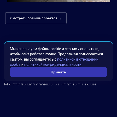
Смотреть больше проектов →
Мы используем файлы cookie и сервисы аналитики,
чтобы сайт работал лучше. Продолжая пользоваться
сайтом, вы соглашаетесь с
политикой в отношении
cookie
и
политикой конфиденциальности
.
Факты о нас
Принять
Мы гордимся своими инновационными
решениями, которые были разработаны для
удовлетворения потребностей наших клиентов.
Наша миссия – помогать бизнесу достигать
новых высот, используя передовые технологии.