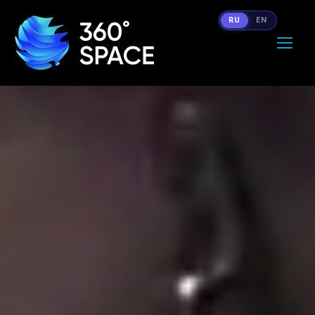
RU
EN