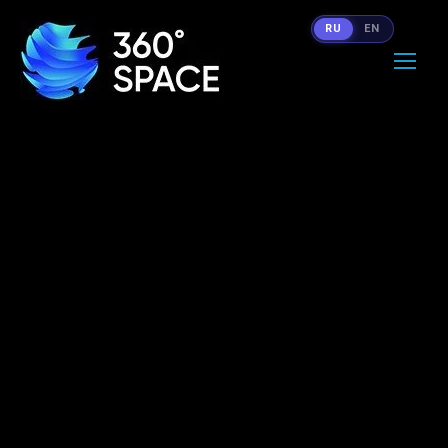
RU
EN