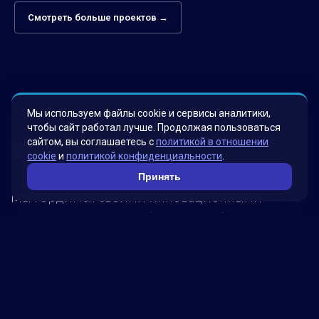
Смотреть больше проектов →
Мы используем файлы cookie и сервисы аналитики,
чтобы сайт работал лучше. Продолжая пользоваться
сайтом, вы соглашаетесь с
политикой в отношении
Факты о нас
cookie
и
политикой конфиденциальности
.
Принять
Мы гордимся своими инновационными
решениями, которые были разработаны для
удовлетворения потребностей наших клиентов.
Наша миссия – помогать бизнесу достигать
новых высот, используя передовые технологии.
Обратитесь к нам, чтобы узнать, как мы можем
помочь вашей компании достичь успеха!