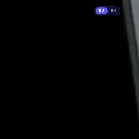
RU
EN