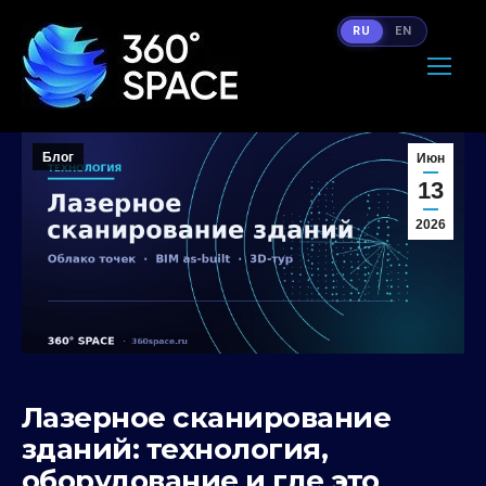
RU
EN
Блог
Июн
13
2026
Лазерное сканирование
зданий: технология,
оборудование и где это