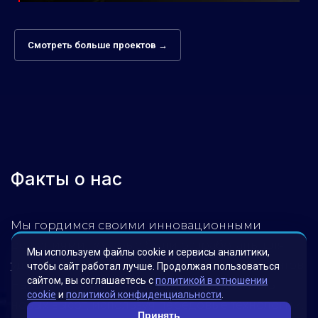
Смотреть больше проектов →
Факты о нас
Мы гордимся своими инновационными
решениями, которые были разработаны для
Мы используем файлы cookie и сервисы аналитики,
удовлетворения потребностей наших клиентов.
чтобы сайт работал лучше. Продолжая пользоваться
сайтом, вы соглашаетесь с
политикой в отношении
Наша миссия – помогать бизнесу достигать
cookie
и
политикой конфиденциальности
.
новых высот, используя передовые технологии.
Принять