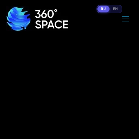
RU
EN