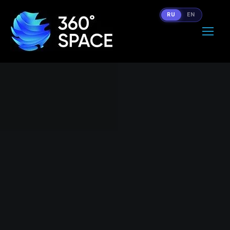
RU
EN