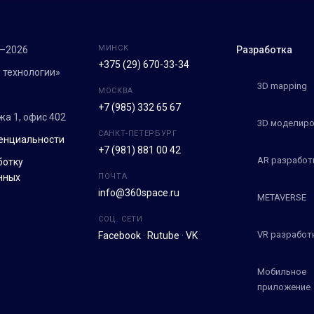
МИНСК
7–2026
Разработка
+375 (29) 670-33-34
 технологии»
3D mapping
МОСКВА
+7 (985) 332 65 67
ежа 1, офис 402
3D моделиро
САНКТ-ПЕТЕРБУРГ
енциальности
+7 (981) 881 00 42
AR разработ
ботку
нных
ПОЧТА
info@360space.ru
METAVERSE
СОЦ. СЕТИ
VR разработ
Facebook
·
Rutube
·
VK
Мобильное
приложение