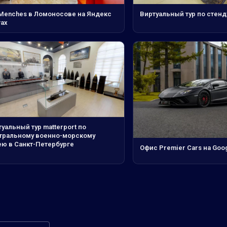
 Menches в Ломоносове на Яндекс
Виртуальный тур по стенд
тах
уальный тур matterport по
тральному военно-морскому
ею в Санкт-Петербурге
Офис Premier Cars на Goo