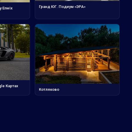
Гранд ЮГ. Подиум «ЭРА»
у Enwix
gle Картах
Котляково