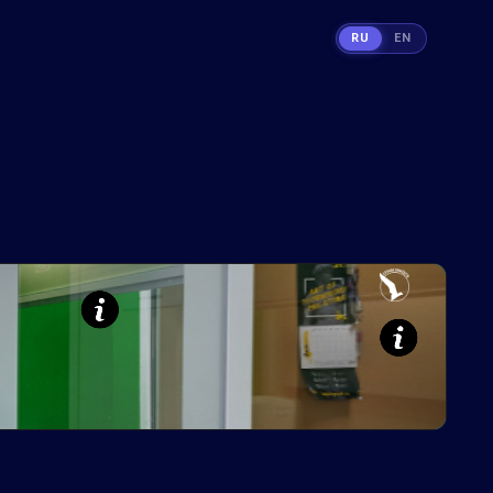
RU
EN