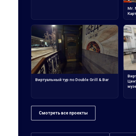
Mr.
Кар
Вирт
Виртуальный тур по Double Grill & Bar
Цен
муз
Смотреть все проекты