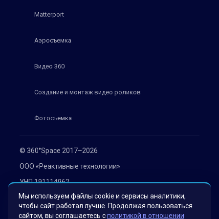
Matterport
Аэросъемка
Видео 360
Создание и монтаж видео роликов
Фотосъемка
© 360°Space 2017–2026
ООО «Реактивные технологии»
УНП 191114962
Мы используем файлы cookie и сервисы аналитики,
г. Минск, ул. Мележа 1, офис 402
чтобы сайт работал лучше. Продолжая пользоваться
Политика конфиденциальности
сайтом, вы соглашаетесь с
политикой в отношении