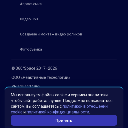
Аэросъемка
Видео 360
Создание и монтаж видео роликов
Фотосъемка
© 360°Space 2017–2026
ООО «Реактивные технологии»
УНП 191114962
Мы используем файлы cookie и сервисы аналитики,
г. Минск, ул. Мележа 1, офис 402
чтобы сайт работал лучше. Продолжая пользоваться
Политика конфиденциальности
сайтом, вы соглашаетесь с
политикой в отношении
cookie
и
политикой конфиденциальности
.
Согласие на обработку персональных данных
Принять