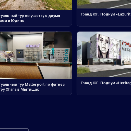
Гранд ЮГ. Подиум «Lazurit
уальный тур по участку с двумя
ами в Юдино
Гранд ЮГ. Подиум «Heritag
уальный тур Matterport по фитнес
тру Ohana в Мытищах