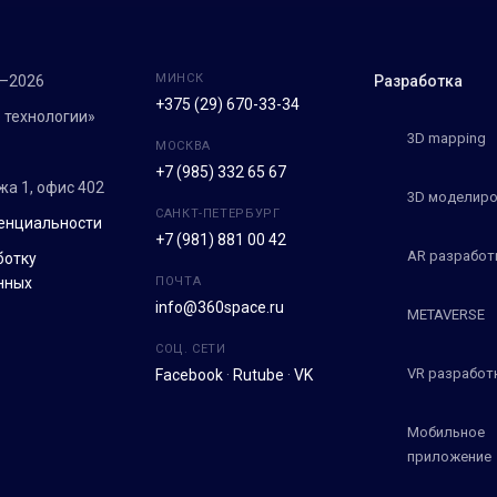
МИНСК
7–2026
Разработка
+375 (29) 670-33-34
 технологии»
3D mapping
МОСКВА
+7 (985) 332 65 67
ежа 1, офис 402
3D моделиро
САНКТ-ПЕТЕРБУРГ
енциальности
+7 (981) 881 00 42
AR разработ
ботку
нных
ПОЧТА
info@360space.ru
METAVERSE
СОЦ. СЕТИ
VR разработ
Facebook
·
Rutube
·
VK
Мобильное
приложение