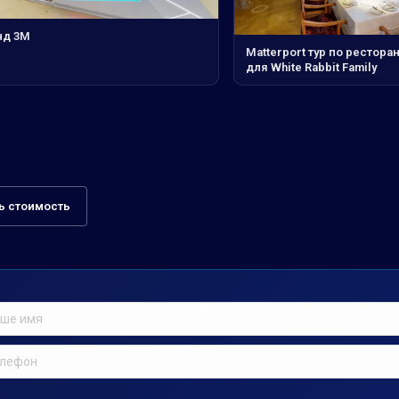
нд 3М
Matterport тур по рестора
для White Rabbit Family
ь стоимость