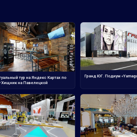
Гранд ЮГ. Подиум «Yamagu
уальный тур на Яндекс Картах по
у Хищник на Павелецкой