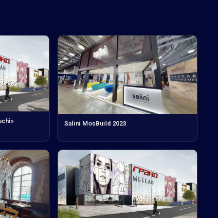
chi»
Salini MosBuild 2023