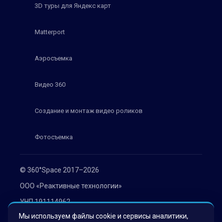
3D туры для Яндекс карт
Matterport
Аэросъемка
Видео 360
Создание и монтаж видео роликов
Фотосъемка
© 360°Space 2017–2026
ООО «Реактивные технологии»
УНП 191114962
Мы используем файлы cookie и сервисы аналитики,
г. Минск, ул. Мележа 1, офис 402