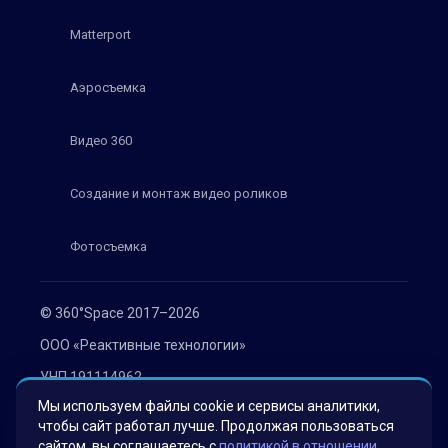
Matterport
Аэросъемка
Видео 360
Создание и монтаж видео роликов
Фотосъемка
© 360°Space 2017–2026
ООО «Реактивные технологии»
УНП 191114962
Мы используем файлы cookie и сервисы аналитики,
г. Минск, ул. Мележа 1, офис 402
чтобы сайт работал лучше. Продолжая пользоваться
Политика конфиденциальности
сайтом, вы соглашаетесь с
политикой в отношении