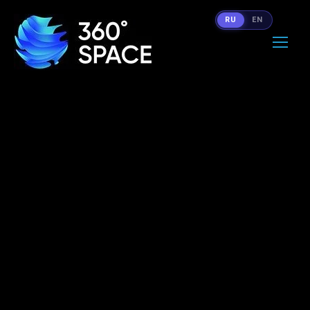
RU
EN