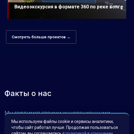
Видеоэкскурсия в формате 360 по реке волге
Смотреть больше проектов →
Факты о нас
Мы гордимся своими инновационными
решениями, которые были разработаны для
Мы используем файлы cookie и сервисы аналитики,
чтобы сайт работал лучше. Продолжая пользоваться
удовлетворения потребностей наших клиентов.
сайтом, вы соглашаетесь с
политикой в отношении