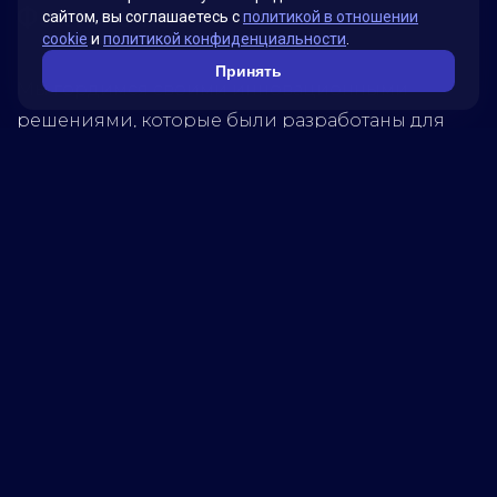
Факты о нас
сайтом, вы соглашаетесь с
политикой в отношении
cookie
и
политикой конфиденциальности
.
Принять
Мы гордимся своими инновационными
решениями, которые были разработаны для
удовлетворения потребностей наших клиентов.
Наша миссия – помогать бизнесу достигать
новых высот, используя передовые технологии.
Обратитесь к нам, чтобы узнать, как мы можем
помочь вашей компании достичь успеха!