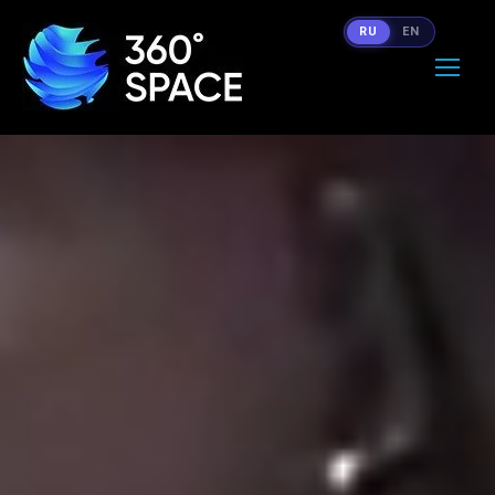
RU
EN