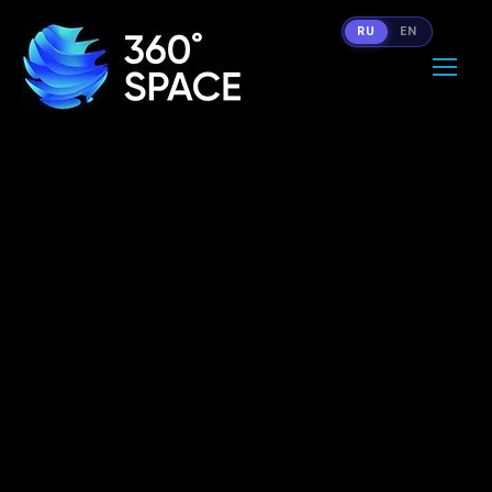
RU
EN