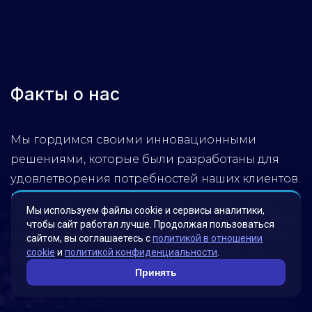
Факты о нас
Мы гордимся своими инновационными
решениями, которые были разработаны для
удовлетворения потребностей наших клиентов.
Наша миссия – помогать бизнесу достигать
Мы используем файлы cookie и сервисы аналитики,
новых высот, используя передовые технологии.
чтобы сайт работал лучше. Продолжая пользоваться
Обратитесь к нам, чтобы узнать, как мы можем
сайтом, вы соглашаетесь с
политикой в отношении
cookie
и
политикой конфиденциальности
.
помочь вашей компании достичь успеха!
Принять