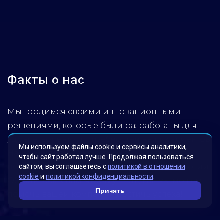
Факты о нас
Мы гордимся своими инновационными
решениями, которые были разработаны для
удовлетворения потребностей наших клиентов.
Мы используем файлы cookie и сервисы аналитики,
Наша миссия – помогать бизнесу достигать
чтобы сайт работал лучше. Продолжая пользоваться
новых высот, используя передовые технологии.
сайтом, вы соглашаетесь с
политикой в отношении
cookie
и
политикой конфиденциальности
.
Обратитесь к нам, чтобы узнать, как мы можем
Принять
помочь вашей компании достичь успеха!