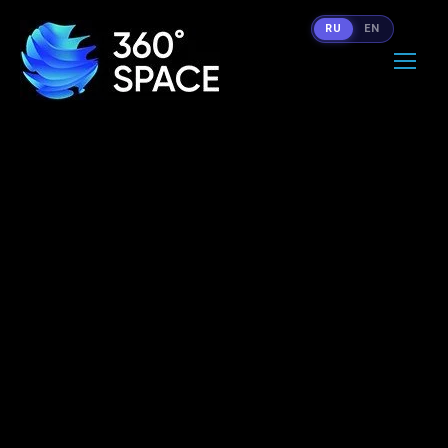
RU
EN