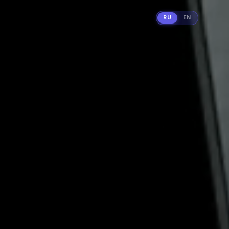
RU
EN