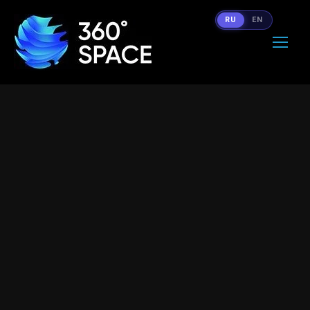
RU
EN