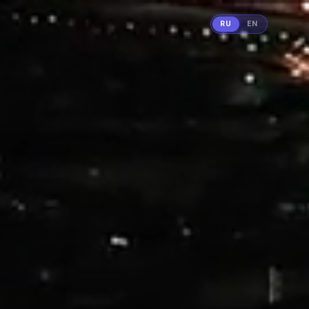
RU
EN