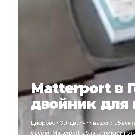
Matterport в 
двойник для 
Цифровой 3D-двойник вашего объекта
съёмка Matterport, облако точек и го