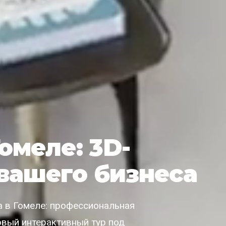
Гомеле: 3D-
вашего бизнеса
 в Гомеле: профессиональная
товый интерактивный тур под