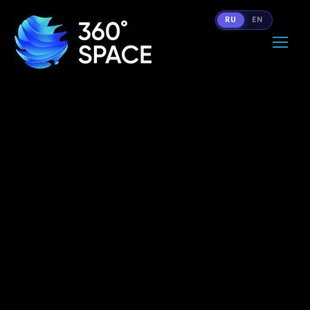
RU
EN