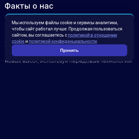
Факты о нас
Мы используем файлы cookie и сервисы аналитики,
Мы гордимся своими инновационными
чтобы сайт работал лучше. Продолжая пользоваться
решениями, которые были разработаны для
сайтом, вы соглашаетесь с
политикой в отношении
cookie
и
политикой конфиденциальности
.
удовлетворения потребностей наших клиентов.
Принять
Наша миссия – помогать бизнесу достигать
новых высот, используя передовые технологии.
Обратитесь к нам, чтобы узнать, как мы можем
помочь вашей компании достичь успеха!