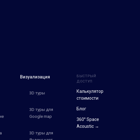
БЫСТРЫЙ
Визуализация
ДОСТУП
Калькулятор
3D туры
стоимости
Блог
3D туры для
ие
Google map
360° Space
Acoustic →
а
3D туры для
Яндекс карт