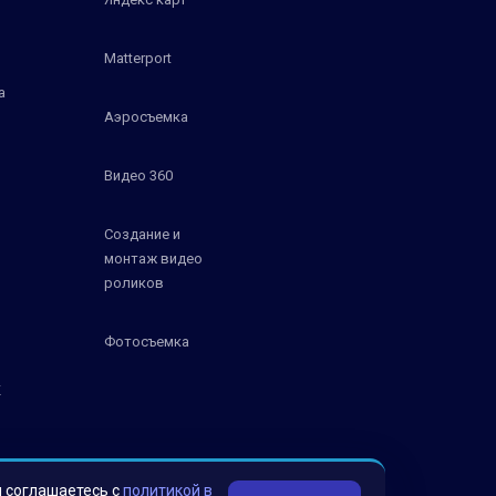
Matterport
а
Аэросъемка
Видео 360
Создание и
монтаж видео
роликов
Фотосъемка
К
ы соглашаетесь с
политикой в