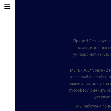
Привет! Есть крутая
класс, и хочется 
университет изнутри
Мы в «360° Space» де
классный способ про
расписание, не нужно 
атмосферу, оценить о
для сами
Мы работаем по вс