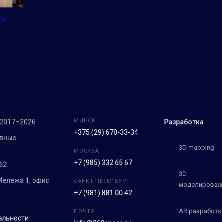
МУ
МИНСК
 2017–2026
Разработка
+375 (29) 670-33-34
ивные
3D mapping
МОСКВА
+7 (985) 332 65 67
62
3D
 Мележа 1, офис
САНКТ-ПЕТЕРБУРГ
моделирован
+7 (981) 881 00 42
AR разработк
ПОЧТА
альности