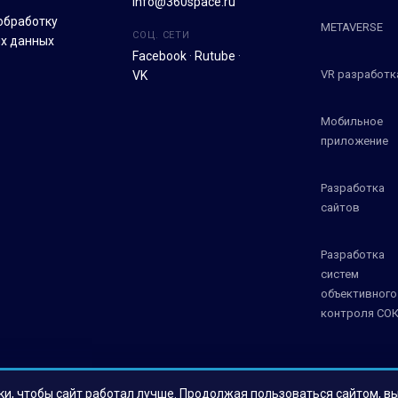
info@360space.ru
обработку
METAVERSE
СОЦ. СЕТИ
х данных
Facebook
·
Rutube
·
VR разработк
VK
Мобильное
приложение
Разработка
сайтов
Разработка
систем
объективного
контроля СО
ки, чтобы сайт работал лучше. Продолжая пользоваться сайтом, в