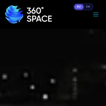
RU
EN