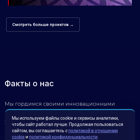
Смотреть больше проектов →
Факты о нас
Мы гордимся своими инновационными
решениями, которые были разработаны для
Мы используем файлы cookie и сервисы аналитики,
удовлетворения потребностей наших клиентов.
чтобы сайт работал лучше. Продолжая пользоваться
Наша миссия – помогать бизнесу достигать
сайтом, вы соглашаетесь с
политикой в отношении
cookie
и
политикой конфиденциальности
.
новых высот, используя передовые технологии.