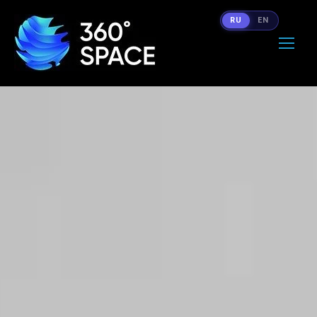
RU
EN