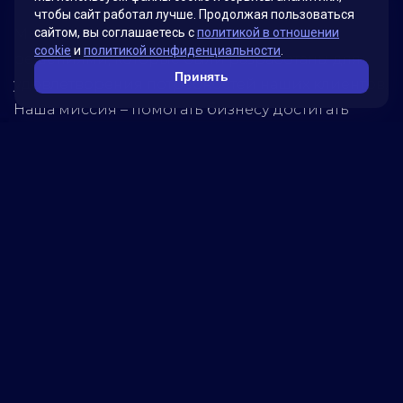
чтобы сайт работал лучше. Продолжая пользоваться
Мы гордимся своими инновационными
сайтом, вы соглашаетесь с
политикой в отношении
cookie
и
политикой конфиденциальности
.
решениями, которые были разработаны для
Принять
удовлетворения потребностей наших клиентов.
Наша миссия – помогать бизнесу достигать
новых высот, используя передовые технологии.
Обратитесь к нам, чтобы узнать, как мы можем
помочь вашей компании достичь успеха!
5280