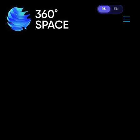
RU
EN