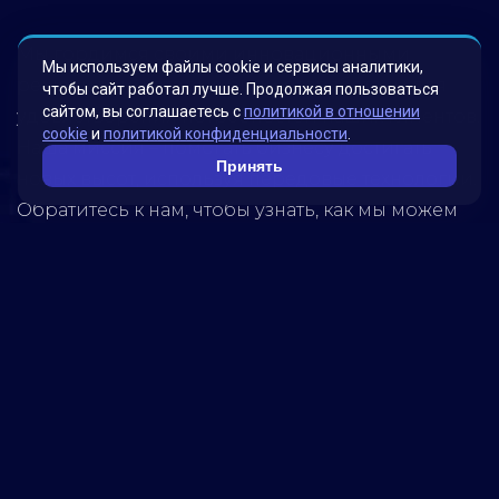
Мы гордимся своими инновационными
Мы используем файлы cookie и сервисы аналитики,
решениями, которые были разработаны для
чтобы сайт работал лучше. Продолжая пользоваться
сайтом, вы соглашаетесь с
политикой в отношении
удовлетворения потребностей наших клиентов.
cookie
и
политикой конфиденциальности
.
Наша миссия – помогать бизнесу достигать
Принять
новых высот, используя передовые технологии.
Обратитесь к нам, чтобы узнать, как мы можем
помочь вашей компании достичь успеха!
5280