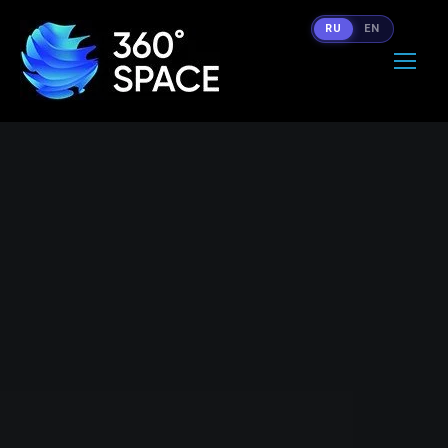
RU
EN