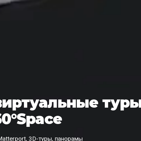
виртуальные тур
60°Space
atterport, 3D-туры, панорамы