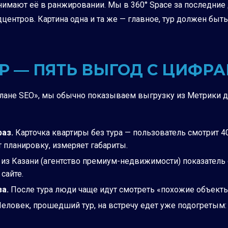
нимают её в ранжировании. Мы в 360° Space за последние 
ентров. Картина одна и та же — главное, тур должен быть
УР — ПЯТЬ ВЫГОД С ЦИФР
 плане SEO», мы обычно показываем выгрузку из Метрики д
раз.
Карточка квартиры без тура — пользователь смотрит 40
 планировку, измеряет габариты.
 из Казани (агентство премиум-недвижимости) показатель о
сайте.
за.
После тура люди чаще идут смотреть «похожие объекты»
еловек, прошедший тур, на встречу едет уже подогретым: 