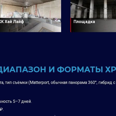
К Хай Лайф
Площадка
 ДИАПАЗОН И ФОРМАТЫ Х
а, тип съёмки (Matterport, обычная панорама 360°, гибрид 
вность 5–7 дней.
₽.