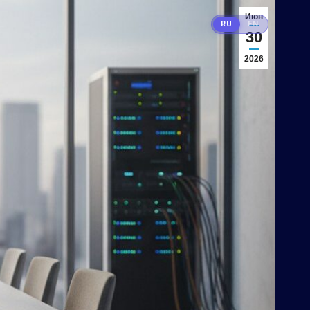
Июн
RU
EN
30
2026