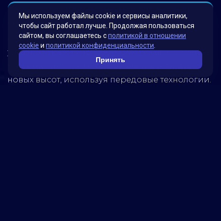
Мы используем файлы cookie и сервисы аналитики,
Мы гордимся своими инновационными
чтобы сайт работал лучше. Продолжая пользоваться
сайтом, вы соглашаетесь с
политикой в отношении
решениями, которые были разработаны для
cookie
и
политикой конфиденциальности
.
удовлетворения потребностей наших клиентов.
Принять
Наша миссия – помогать бизнесу достигать
новых высот, используя передовые технологии.
Обратитесь к нам, чтобы узнать, как мы можем
помочь вашей компании достичь успеха!
5280