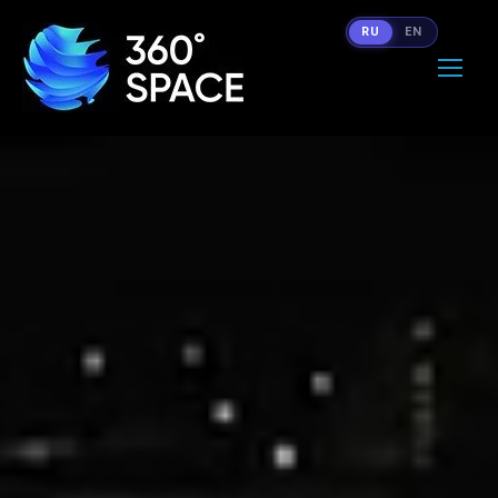
RU
EN