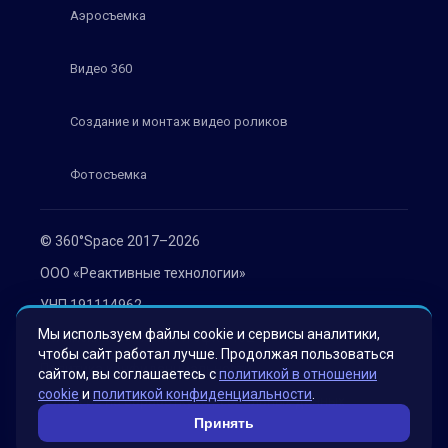
Аэросъемка
Видео 360
Создание и монтаж видео роликов
Фотосъемка
© 360°Space 2017–2026
ООО «Реактивные технологии»
УНП 191114962
Мы используем файлы cookie и сервисы аналитики,
г. Минск, ул. Мележа 1, офис 402
чтобы сайт работал лучше. Продолжая пользоваться
Политика конфиденциальности
сайтом, вы соглашаетесь с
политикой в отношении
cookie
и
политикой конфиденциальности
.
Согласие на обработку персональных данных
Принять