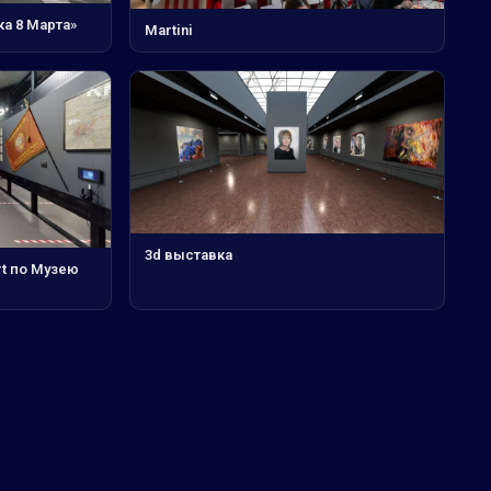
а 8 Марта»
Martini
3d выставка
rt по Музею