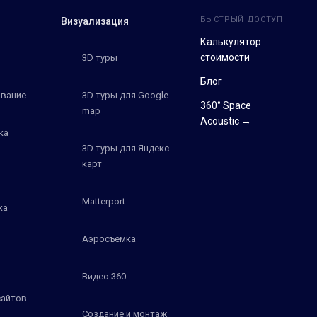
БЫСТРЫЙ ДОСТУП
Визуализация
Калькулятор
стоимости
3D туры
Блог
вание
3D туры для Google
360° Space
map
Acoustic →
ка
3D туры для Яндекс
карт
Matterport
ка
Аэросъемка
Видео 360
сайтов
Создание и монтаж