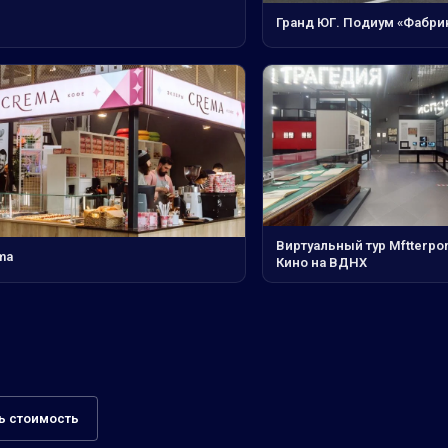
Гранд ЮГ. Подиум «Фабрик
Виртуальный тур Mftterpo
ma
Кино на ВДНХ
ь стоимость