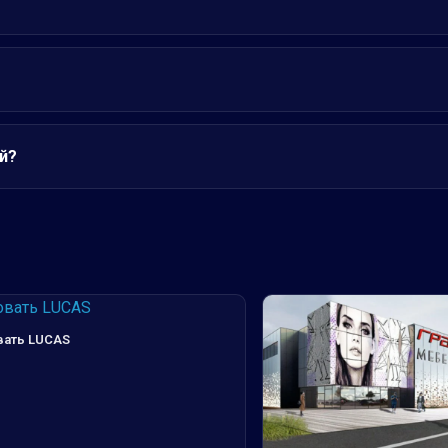
й?
вать LUCAS