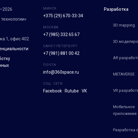
МИНСК
7–2026
Разработка
+375 (29) 670-33-34
 технологии»
3D mapping
МОСКВА
+7 (985) 332 65 67
ежа 1, офис 402
3D моделиро
САНКТ-ПЕТЕРБУРГ
енциальности
+7 (981) 881 00 42
AR разработ
ботку
нных
ПОЧТА
info@360space.ru
METAVERSE
СОЦ. СЕТИ
VR разработ
Facebook
·
Rutube
·
VK
Мобильное
приложение
Разработка 