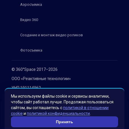
Аэросъемка
Видео 360
Создание и монтаж видео роликов
Фотосъемка
© 360°Space 2017–2026
ООО «Реактивные технологии»
УНП 191114962
Мы используем файлы cookie и сервисы аналитики,
г. Минск, ул. Мележа 1, офис 402
чтобы сайт работал лучше. Продолжая пользоваться
Политика конфиденциальности
сайтом, вы соглашаетесь с
политикой в отношении
cookie
и
политикой конфиденциальности
.
Согласие на обработку персональных данных
Принять