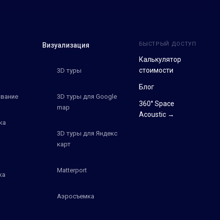
БЫСТРЫЙ ДОСТУП
Визуализация
Калькулятор
стоимости
3D туры
Блог
вание
3D туры для Google
360° Space
map
Acoustic →
ка
3D туры для Яндекс
карт
Matterport
ка
Аэросъемка