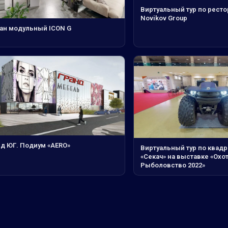
Виртуальный тур по ресто
Novikov Group
ан модульный ICON G
нд ЮГ. Подиум «AERO»
Виртуальный тур по квад
«Секач» на выставке «Охот
Рыболовство 2022»