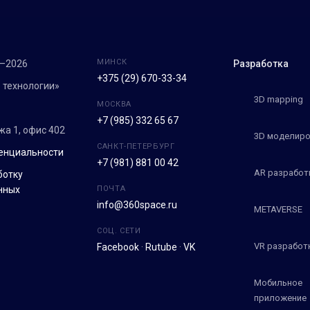
МИНСК
7–2026
Разработка
+375 (29) 670-33-34
 технологии»
3D mapping
МОСКВА
+7 (985) 332 65 67
ежа 1, офис 402
3D моделиро
САНКТ-ПЕТЕРБУРГ
енциальности
+7 (981) 881 00 42
AR разработ
ботку
нных
ПОЧТА
info@360space.ru
METAVERSE
СОЦ. СЕТИ
VR разработ
Facebook
·
Rutube
·
VK
Мобильное
приложение