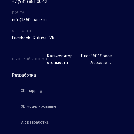
+7 (981) 881 00 42
ПОЧТА
info@360space.ru
СОЦ. СЕТИ
Facebook
·
Rutube
·
VK
Калькулятор
Блог
360° Space
БЫСТРЫЙ ДОСТУП
стоимости
Acoustic →
Разработка
3D mapping
3D моделирование
AR разработка