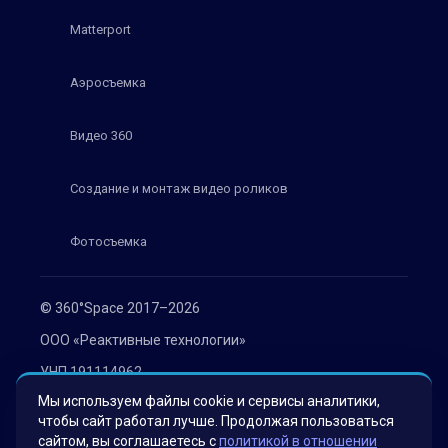
Matterport
Аэросъемка
Видео 360
Создание и монтаж видео роликов
Фотосъемка
© 360°Space 2017–2026
ООО «Реактивные технологии»
УНП 191114962
Мы используем файлы cookie и сервисы аналитики,
г. Минск, ул. Мележа 1, офис 402
чтобы сайт работал лучше. Продолжая пользоваться
Политика конфиденциальности
сайтом, вы соглашаетесь с
политикой в отношении