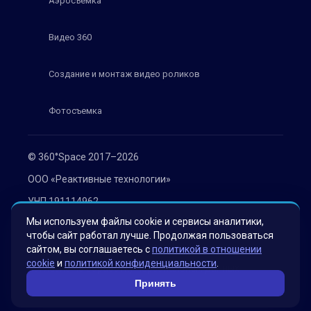
Аэросъемка
Видео 360
Создание и монтаж видео роликов
Фотосъемка
© 360°Space 2017–2026
ООО «Реактивные технологии»
УНП 191114962
Мы используем файлы cookie и сервисы аналитики,
г. Минск, ул. Мележа 1, офис 402
чтобы сайт работал лучше. Продолжая пользоваться
Политика конфиденциальности
сайтом, вы соглашаетесь с
политикой в отношении
cookie
и
политикой конфиденциальности
.
Согласие на обработку персональных данных
Принять