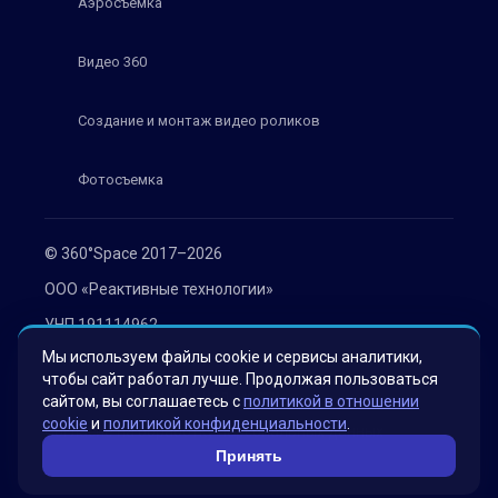
Аэросъемка
Видео 360
Создание и монтаж видео роликов
Фотосъемка
© 360°Space 2017–2026
ООО «Реактивные технологии»
УНП 191114962
Мы используем файлы cookie и сервисы аналитики,
г. Минск, ул. Мележа 1, офис 402
чтобы сайт работал лучше. Продолжая пользоваться
Политика конфиденциальности
сайтом, вы соглашаетесь с
политикой в отношении
cookie
и
политикой конфиденциальности
.
Согласие на обработку персональных данных
Принять