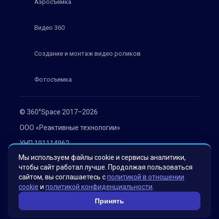
Аэросъемка
Видео 360
Создание и монтаж видео роликов
Фотосъемка
© 360°Space 2017–2026
ООО «Реактивные технологии»
УНП 191114962
Мы используем файлы cookie и сервисы аналитики,
г. Минск, ул. Мележа 1, офис 402
чтобы сайт работал лучше. Продолжая пользоваться
Политика конфиденциальности
сайтом, вы соглашаетесь с
политикой в отношении
cookie
и
политикой конфиденциальности
.
Согласие на обработку персональных данных
Принять